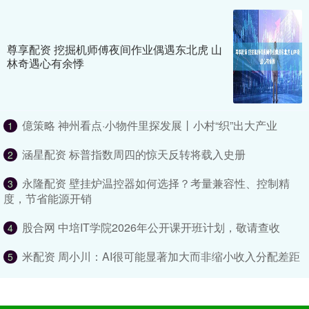
尊享配资 挖掘机师傅夜间作业偶遇东北虎 山
林奇遇心有余悸
億策略 神州看点·小物件里探发展丨小村“织”出大产业
1
涵星配资 标普指数周四的惊天反转将载入史册
2
永隆配资 壁挂炉温控器如何选择？考量兼容性、控制精
3
度，节省能源开销
股合网 中培IT学院2026年公开课开班计划，敬请查收
4
米配资 周小川：AI很可能显著加大而非缩小收入分配差距
5