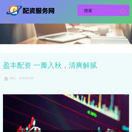
盈丰配资 一瓣入秋，清爽解腻
网站：实倍网官网