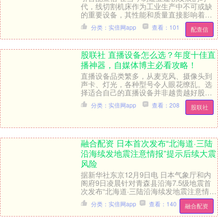
代，线切割机床作为工业生产中不可或缺
的重要设备，其性能和质量直接影响着产
品的加工精度和生产效率。为了给全球制
分类：实倍网app
查看：101
配查信
造业企业提供权威....
股联社 直播设备怎么选？年度十佳直
播神器，自媒体博主必看攻略！
直播设备品类繁多，从麦克风、摄像头到
声卡、灯光，各种型号令人眼花缭乱。选
择适合自己的直播设备并非越贵越好股联
社，而是需要根据直播类型、场地环境和
分类：实倍网app
查看：208
股联社
个人预算综合考量....
融合配资 日本首次发布“北海道·三陆
沿海续发地震注意情报”提示后续大震
风险
据新华社东京12月9日电 日本气象厅和内
阁府9日凌晨针对青森县沿海7.5级地震首
次发布“北海道·三陆沿海续发地震注意情
报”。这意味着今后一周左右相关震源区域
分类：实倍网app
查看：140
融合配资
附近....