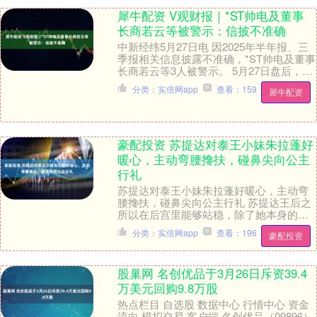
犀牛配资 V观财报｜*ST帅电及董事
长商若云等被警示：信披不准确
中新经纬5月27日电 因2025年半年报、三
季报相关信息披露不准确，*ST帅电及董事
长商若云等3人被警示。 5月27日盘后，
*ST帅电公告，公司于近日收到浙江证....
分类：实倍网app
查看：159
犀牛配资
豪配投资 苏提达对泰王小妹朱拉蓬好
暖心，主动弯腰搀扶，碰鼻尖向公主
行礼
苏提达对泰王小妹朱拉蓬好暖心，主动弯
腰搀扶，碰鼻尖向公主行礼 苏提达王后之
所以在后宫里能够站稳，除了她本身的优
秀与泰王的感情之外，她也是情商社交能
分类：实倍网app
查看：196
豪配投资
力一流。她能够....
股巢网 名创优品于3月26日斥资39.4
万美元回购9.8万股
热点栏目 自选股 数据中心 行情中心 资金
流向 模拟交易 客户端 名创优品（09896）