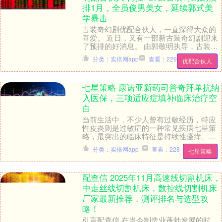
排1月，全员俊男美女，延续郭式美
学暴击
古装奇幻剧优配合伙人，一直深得大众的
喜爱。 近日，又有一部新古装奇幻剧迎来
了预排的好消息。 由郭敬明执导，古装奇
幻捉妖剧《月鳞绮纪》预排将于1月左右，
分类：实倍网app
查看：229
优配合伙人
登陆优酷视....
七星策略 康诺亚新药司普奇拜单抗纳
入医保，三项适应症填补临床治疗空
白
当前生活中，不少人曾有过敏经历，特应
性皮炎则是过敏症的一种常见疾病七星策
略，最突出的临床特征是持续性瘙痒、皮
肤干燥和慢性湿疹，这类慢性、反复性、
分类：实倍网app
查看：228
七星策略
炎症性的皮肤病，....
配查信 2025年11月高速线切割机床，
中走丝线切割机床，数控线切割机床
厂家最新推荐，测评排名与选型攻
略！
引言配查信 在当今制造业蓬勃发展的时