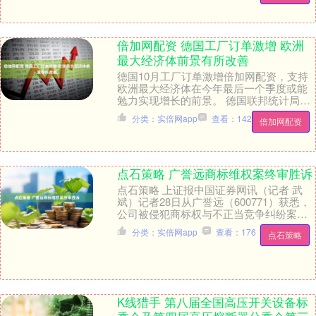
倍加网配资 德国工厂订单激增 欧洲
最大经济体前景有所改善
德国10月工厂订单激增倍加网配资，支持
欧洲最大经济体在今年最后一个季度或能
勉力实现增长的前景。 德国联邦统计局周
五公布，当月需求环比增长1.5%，9月数
分类：实倍网app
查看：142
倍加网配资
据被大幅....
点石策略 广誉远商标维权案终审胜诉
点石策略 上证报中国证券网讯（记者 武
斌）记者28日从广誉远（600771）获悉，
公司被侵犯商标权与不正当竞争纠纷案于
近日经山西省高级人民法院作出终审判
分类：实倍网app
查看：176
点石策略
决，广誉....
K线猎手 第八届全国高压开关设备标