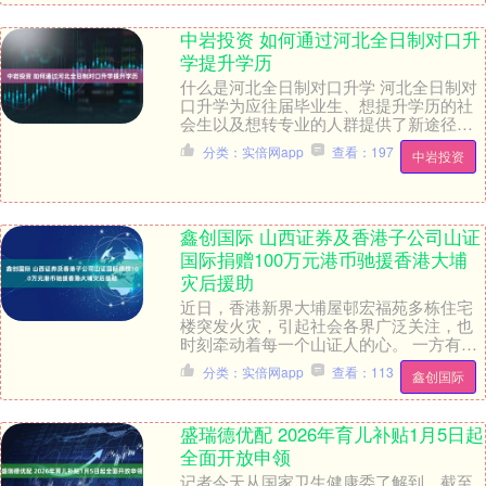
中岩投资 如何通过河北全日制对口升
学提升学历
什么是河北全日制对口升学 河北全日制对
口升学为应往届毕业生、想提升学历的社
会生以及想转专业的人群提供了新途径，
能让他们进入全日制院校深造，获得统招
分类：实倍网app
查看：197
中岩投资
学历。它针对职....
鑫创国际 山西证券及香港子公司山证
国际捐赠100万元港币驰援香港大埔
灾后援助
近日，香港新界大埔屋邨宏福苑多栋住宅
楼突发火灾，引起社会各界广泛关注，也
时刻牵动着每一个山证人的心。 一方有
难，八方驰援。获悉灾情后，山西证券
分类：实倍网app
查看：113
鑫创国际
（002500）紧....
盛瑞德优配 2026年育儿补贴1月5日起
全面开放申领
记者今天从国家卫生健康委了解到，截至