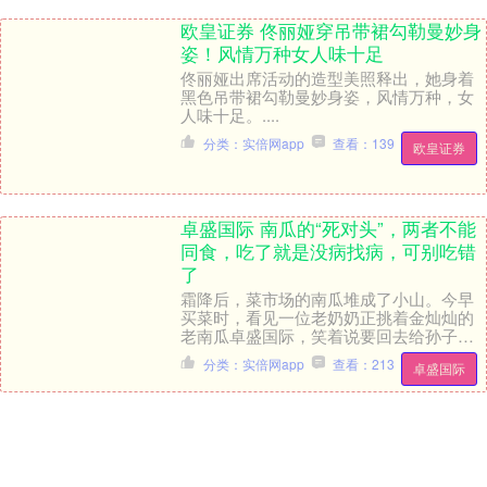
欧皇证券 佟丽娅穿吊带裙勾勒曼妙身
姿！风情万种女人味十足
佟丽娅出席活动的造型美照释出，她身着
黑色吊带裙勾勒曼妙身姿，风情万种，女
人味十足。....
分类：实倍网app
查看：139
欧皇证券
卓盛国际 南瓜的“死对头”，两者不能
同食，吃了就是没病找病，可别吃错
了
霜降后，菜市场的南瓜堆成了小山。今早
买菜时，看见一位老奶奶正挑着金灿灿的
老南瓜卓盛国际，笑着说要回去给孙子做
南瓜饼。这让我想起小时候，每到这个季
分类：实倍网app
查看：213
卓盛国际
节，外婆总会念叨....