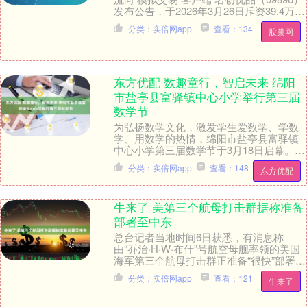
发布公告，于2026年3月26日斥资39.4万美
元回购9.8万股。 海量....
分类：实倍网app
查看：134
股巢网
东方优配 数趣童行，智启未来 绵阳
市盐亭县富驿镇中心小学举行第三届
数学节
为弘扬数学文化，激发学生爱数学、学数
学、用数学的热情，绵阳市盐亭县富驿镇
中心小学第三届数学节于3月18日启幕。活
动以“数趣童行，智启未来”为主题，通过开
分类：实倍网app
查看：148
东方优配
幕式文艺....
牛来了 美第三个航母打击群据称准备
部署至中东
总台记者当地时间6日获悉，有消息称
由“乔治·H·W·布什”号航空母舰率领的美国
海军第三个航母打击群正准备“很快”部署到
中东地区。部署的具体时间和持续时间尚
分类：实倍网app
查看：121
牛来了
未公布....