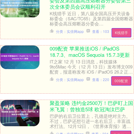
委会及第四届高压熔断器分委会第三
次全体委员会议顺利召开
K线猎手 近日，第八届全国高压开关设备
标委会（SAC/TC65）及第四届全国熔断器
标委会高压熔断器分委会
（SAC/TC340/SC1）第三次全体委员会议
分类：实倍网app
查看：103
K线猎手
在山东省....
009配资 苹果推送iOS / iPadOS
18.7.3、macOS Sequoia 15.7.3更新
IT之家 12 月 13 日消息，科技媒体
9to5Mac 今天（12 月 13 日）发布博文009
配资，报道称发布 iOS / iPadOS 26.2 正式
版....
分类：实倍网app
查看：220
009配资
聚盈策略 违约金2500万！巴萨盯上国
米飞翼：曾独造5球 欧冠淘汰巴萨
巴萨的右后卫位置上，孔德是绝对主力。
不过，巴萨还想引进一名右后卫，丰富战
术打法。12月12日，《世界体育报》透露
聚盈策略，巴萨盯上国米飞翼。明年夏
分类：实倍网app
查看：224