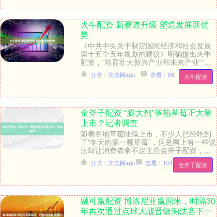
火牛配资 新赛道升级 塑造发展新优
势
《中共中央关于制定国民经济和社会发展
第十五个五年规划的建议》明确提出火牛
配资，“培育壮大新兴产业和未来产业”“着
力打造新兴支柱产业”“前瞻布局未来产
分类：实倍网app
查看：98
火牛配资
业”。 在“....
金斧子配资 “膨大剂”催熟草莓正大量
上市？记者调查
随着各地草莓陆续上市，不少人已经吃到
了“冬天的第一颗草莓”，但是网上有一些说
法却让消费者拿不定主意金斧子配资，比
如“个儿大的草莓是打了膨大剂”“12月是草
分类：实倍网app
查看：104
金斧子配资
莓科技....
融可赢配资 博洛尼亚赢国米，时隔30
年再次通过点球大战晋级淘汰赛下一