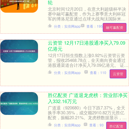
轮
北京时间12月20日，在意大利超级杯半决
赛中融可赢配资，作为上赛季意大利杯冠
军的博洛尼亚通过点球大战淘汰国际米
兰，顺利与那不勒斯会师决赛。 赛后根据
分类：实倍网app
查看：195
融可赢配资
Opta的统....
云资管 12月17日港股通净买入79.09
亿港元
12月17日恒生指数上涨0.92%云资管云资
管，报收25468.78点，全天南向资金通过
港股通渠道合计净买入79.09亿港元。 证券
时报数据宝统计，12月17日....
分类：实倍网app
查看：110
云资管
胜亿配资 广道退龙虎榜：营业部净买
入332.16万元
广道退（920680）今日下跌7.37%，全天
换手率30.35%，成交额2910.82万元胜亿
配资，振幅20.21%。龙虎榜数据显示，营
业部席位合计净买入332....
分类：实倍网app
查看：93
胜亿配资