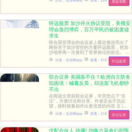
聚盈策略
天，邓弗里斯的....
怀远股票 加沙停火协议受阻，美俄安
理会激烈博弈，百万平民仍被困废墟
求生
联合国安理会的会议桌上最近接连亮出了
两份关于加沙管控的方案怀远股票，把加
沙地带再一次推到了世界舆论的前沿。 美
国和俄罗斯各自提出方案，针锋相对，他
分类：实倍网app
查看：215
怀远股票
们争的不光是和....
联合证券 美国靠不住？欧洲自主防务
陷困境：喊着反美，却连架飞机都吵
不出
在阅读文章前联合证券，辛苦您点下“关
注”，方便讨论和分享。作者定会不负众
望，按时按量创作出更优质的内容 文 |昕
昕 在阅读文章前，辛苦您点下“关注”，方
分类：实倍网app
查看：216
联合证券
便讨论和....
优配合伙人 待播! 29集古装奇幻剧预