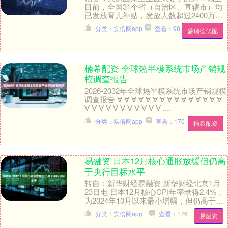
目前，全国31个省（自治区、直辖市）均
已发放育儿补贴，发放人数超过2400万
人，2025年度育儿补贴发放率达80%左
分类：实倍网app
查看：98
盛瑞德优配
右。 今....
楠希配资 全球热半模系统市场产销规
模调查报告
2026-2032年全球热半模系统市场产销规模
调查报告 ∀ ∀ ∀ ∀ ∀ ∀ ∀ ∀ ∀ ∀ ∀ ∀ ∀ ∀ ∀
∀ ∀ ∀ ∀ ∀ ∀ ∀ ∀ ∀ ∀ ∀ ....
分类：实倍网app
查看：170
楠希配资
易融资 日本12月核心通胀放缓但仍高
于央行目标水平
转自：新华财经易融资 新华财经北京1月
23日电 日本12月核心CPI年率录得2.4%，
为2024年10月以来最小增幅，但仍高于央
行2%的目标水平，这维持了市场对....
分类：实倍网app
查看：176
易融资