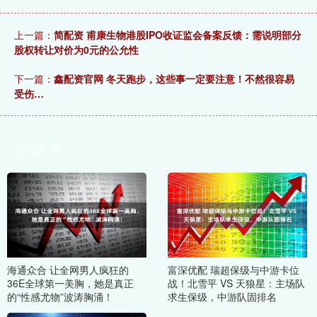
上一篇：
简配资 甫康生物港股IPO收证监会备案反馈：需说明部分
股权转让对价为0元的公允性
下一篇：
鑫配资官网 冬天跑步，这些事一定要注意！不然很容易
受伤…
相关文章
海通众合 让全网男人疯狂的
富深优配 瑞超保级与中游卡位
36E全球第一美胸，她是真正
战！北雪平 VS 天狼星：主场队
的“性感尤物”波涛胸涌！
求生保级，中游队固排名