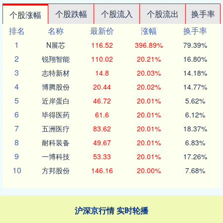
个股跌幅
个股流入
个股流出
换手率
个股涨幅
排名
名称
最新价
涨幅
换手率
1
N展芯
116.52
396.89%
79.39%
2
锐翔智能
110.02
20.21%
16.80%
3
志特新材
14.8
20.03%
14.18%
4
博腾股份
20.44
20.02%
14.77%
5
近岸蛋白
46.72
20.01%
5.62%
6
毕得医药
61.6
20.01%
6.12%
7
五洲医疗
83.62
20.01%
18.37%
8
耐科装备
49.67
20.01%
6.83%
9
一博科技
53.33
20.01%
17.26%
10
方邦股份
146.16
20.00%
7.68%
沪深京行情 实时轮播