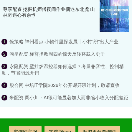
尊享配资 挖掘机师傅夜间作业偶遇东北虎 山
林奇遇心有余悸
億策略 神州看点·小物件里探发展丨小村“织”出大产业
1
涵星配资 标普指数周四的惊天反转将载入史册
2
永隆配资 壁挂炉温控器如何选择？考量兼容性、控制精
3
度，节省能源开销
股合网 中培IT学院2026年公开课开班计划，敬请查收
4
米配资 周小川：AI很可能显著加大而非缩小收入分配差距
5
实倍网官网
实倍网app
配资平台查询网