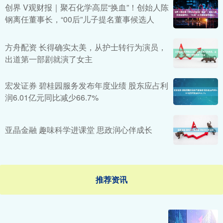
创界 V观财报｜聚石化学高层“换血”！创始人陈
钢离任董事长，“00后”儿子提名董事候选人
方舟配资 长得确实太美，从护士转行为演员，
出道第一部剧就演了女主
宏发证券 碧桂园服务发布年度业绩 股东应占利
润6.01亿元同比减少66.7%
亚晶金融 趣味科学进课堂 思政润心伴成长
推荐资讯