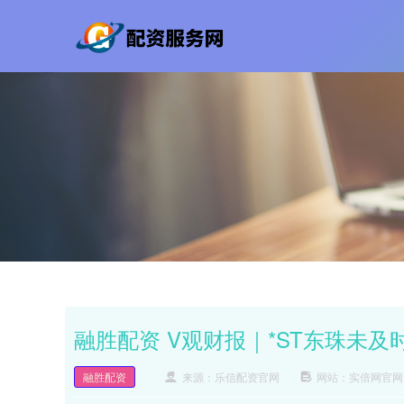
融胜配资 V观财报｜*ST东珠未
融胜配资
来源：乐信配资官网
网站：实倍网官网