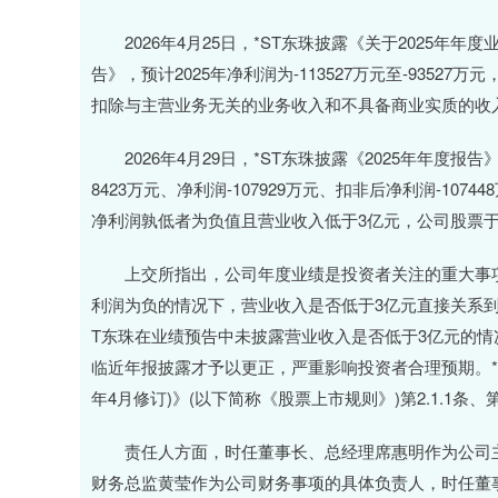
2026年4月25日，*ST东珠披露《关于2025年
告》，预计2025年净利润为-113527万元至-93527万元
扣除与主营业务无关的业务收入和不具备商业实质的收入
2026年4月29日，*ST东珠披露《2025年年度报告》
8423万元、净利润-107929万元、扣非后净利润-10
净利润孰低者为负值且营业收入低于3亿元，公司股票于2
上交所指出，公司年度业绩是投资者关注的重大事项
利润为负的情况下，营业收入是否低于3亿元直接关系到
T东珠在业绩预告中未披露营业收入是否低于3亿元的
临近年报披露才予以更正，严重影响投资者合理预期。*S
年4月修订)》(以下简称《股票上市规则》)第2.1.1条、第2.
责任人方面，时任董事长、总经理席惠明作为公司主
财务总监黄莹作为公司财务事项的具体负责人，时任董