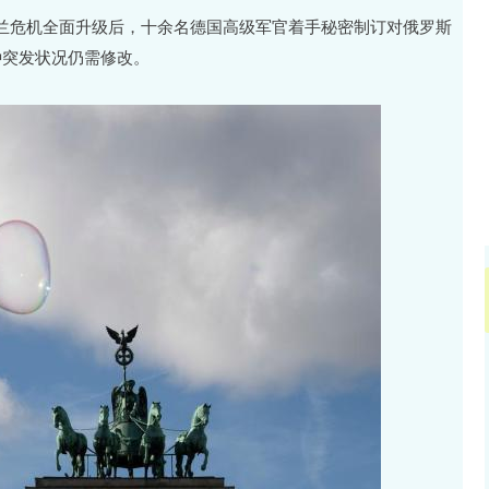
94.44
北证50
1134.24
43.13
0.93%
乌克兰危机全面升级后，十余名德国高级军官着手秘密制订对俄罗斯
种突发状况仍需修改。