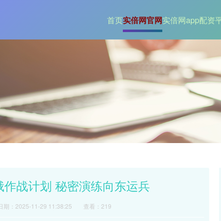
首页
实倍网官网
实倍网app
配资
俄作战计划 秘密演练向东运兵
日期：2025-11-29 11:38:25
查看：219