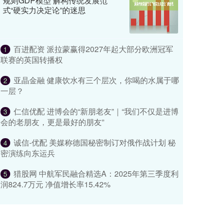
规则GDP模型 解构传统发展范
式“硬实力决定论”的迷思
百进配资 派拉蒙赢得2027年起大部分欧洲冠军
1
联赛的英国转播权
亚晶金融 健康饮水有三个层次，你喝的水属于哪
2
一层？
仁信优配 进博会的“新朋老友”｜“我们不仅是进博
3
会的老朋友，更是最好的朋友”
诚信-优配 美媒称德国秘密制订对俄作战计划 秘
4
密演练向东运兵
猎股网 中航军民融合精选A：2025年第三季度利
5
润824.7万元 净值增长率15.42%