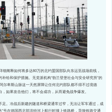
，详细阐释如何将多达80万的北约盟国部队向东运至战场前线，
补给和保护措施。无党派机构“勃兰登堡社会与安全研究所”的
，阿尔卑斯山脉这一天然屏障让任何北约部队都不得不过境德
白，如果攻击他们，将不会成功，从而避免战争爆发。
不足。冷战后新建的隧道和桥梁通常过窄，无法让军车通过，成
皮达”号在德国西北部洪特河上航行时撞上铁路桥，导致铁路交通