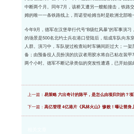
中断两个月。同年7月，该桥又遭另一艘船撞击，铁路
姆的唯一一条铁路线上，而诺登哈姆当时是欧洲北部唯
今年9月，德军在汉堡举行代号“B级红风暴”的军事演
的场景是500名北约士兵在港口登陆后，组成车队向东
人群。演习中，车队驶过检查站时车辆间距过大；一架
备；由预备役人员扮演的抗议者用胶水将自己粘在装甲
两个小时。德军不断记录类似的突发性遭遇，已开始据
上一篇：
易策略 六出奇计的陈平，是怎么由项归刘的？
下一篇：
高亿管理 4亿港片《风林火山》惨败！曝让替身
相关文章