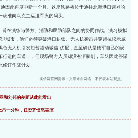
交通因此再度中断一个月。这座铁路桥位于通往北海港口诺登哈
一获准向乌克兰运送军火的码头。
习，旨在演练与警方、消防和民防部队之间的协同作战。演习模拟
穿过城市，他们必须突破港口封锁、无人机袭击并穿越抗议示威
黑色无人机引发短暂骚动诚信-优配，直至确认是德军自己的设
车行进的车道上，但现场警方人员却没有溶胶剂，车队因此停滞
此修订作战计划。
实倍网官网提示：文章来自网络，不代表本站观点。
项羽和刘邦的差距从此能看出
上吊一分钟，任贤齐愤怒罢演