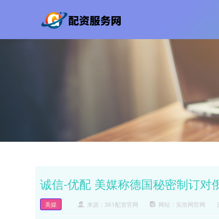
诚信-优配 美媒称德国秘密制订对
美媒
来源：361配资官网
网站：实倍网官网