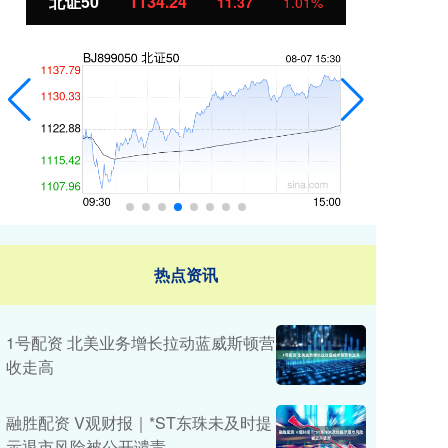
创业板指
3563.12
11.37
1.01%
47.56
热点资讯
1号配资 北美业务增长拉动蓝威斯顿营
收走高
融胜配资 V观财报｜*ST东珠未及时提
示退市风险被公开谴责