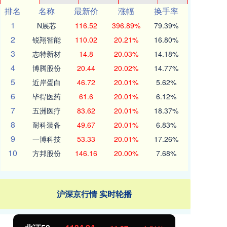
排名
名称
最新价
涨幅
换手率
1
N展芯
116.52
396.89%
79.39%
2
锐翔智能
110.02
20.21%
16.80%
3
志特新材
14.8
20.03%
14.18%
4
博腾股份
20.44
20.02%
14.77%
5
近岸蛋白
46.72
20.01%
5.62%
6
毕得医药
61.6
20.01%
6.12%
7
五洲医疗
83.62
20.01%
18.37%
8
耐科装备
49.67
20.01%
6.83%
9
一博科技
53.33
20.01%
17.26%
10
方邦股份
146.16
20.00%
7.68%
沪深京行情 实时轮播