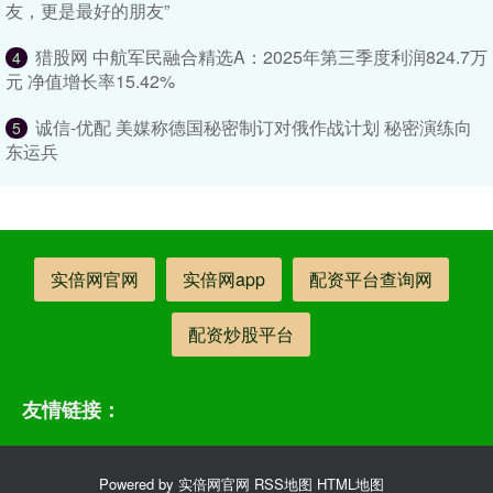
友，更是最好的朋友”
猎股网 中航军民融合精选A：2025年第三季度利润824.7万
4
元 净值增长率15.42%
诚信-优配 美媒称德国秘密制订对俄作战计划 秘密演练向
5
东运兵
实倍网官网
实倍网app
配资平台查询网
配资炒股平台
友情链接：
Powered by
实倍网官网
RSS地图
HTML地图