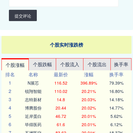
提交评论
个股实时涨跌榜
个股跌幅
个股流入
个股流出
换手率
个股涨幅
排名
名称
最新价
涨幅
换手率
1
N展芯
116.52
396.89%
79.39%
2
锐翔智能
110.02
20.21%
16.80%
3
志特新材
14.8
20.03%
14.18%
4
博腾股份
20.44
20.02%
14.77%
5
近岸蛋白
46.72
20.01%
5.62%
6
毕得医药
61.6
20.01%
6.12%
7
五洲医疗
83.62
20.01%
18.37%